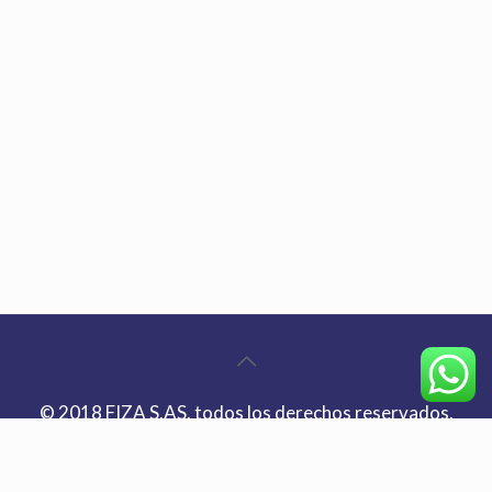
© 2018 FIZA S.AS. todos los derechos reservados.
| Bogotá Teléfono:
+(57) 601 8844300
| E-mail:
info@fiza.co
| Dirección: Autopista Norte Km.