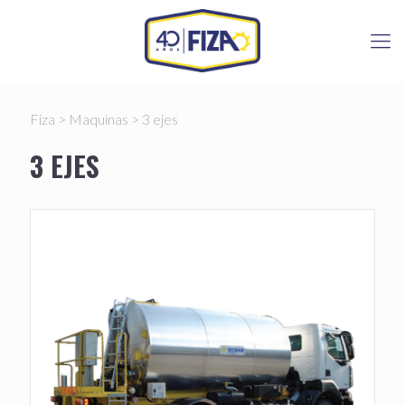
Fiza
>
Maquinas
>
3 ejes
3 EJES