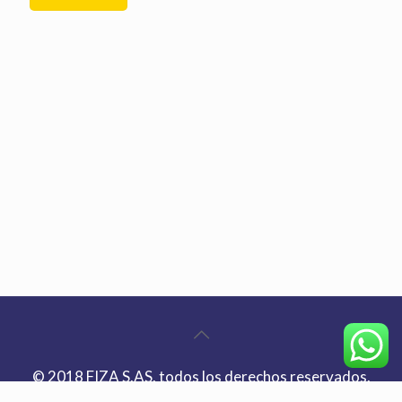
© 2018 FIZA S.AS. todos los derechos reservados.
| Bogotá Teléfono:
+(57) 601 8844300
| E-mail: