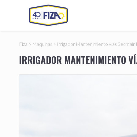
Fiza
>
Maquinas
>
Irrigador Mantenimiento vías Secmair
IRRIGADOR MANTENIMIENTO V