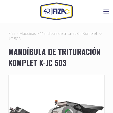
Fiza
>
Maquinas
>
Mandíbula de trituración Komplet K-
JC 503
MANDÍBULA DE TRITURACIÓN
KOMPLET K-JC 503