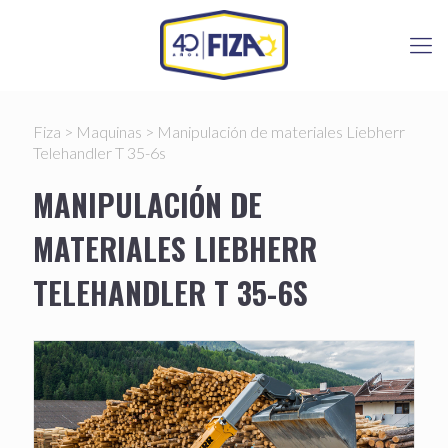
Fiza
>
Maquinas
>
Manipulación de materiales Liebherr
Telehandler T 35-6s
MANIPULACIÓN DE
MATERIALES LIEBHERR
TELEHANDLER T 35-6S