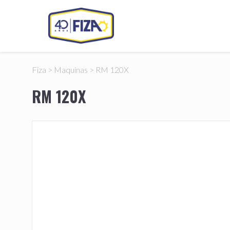
Fiza
>
Maquinas
>
RM 120X
RM 120X