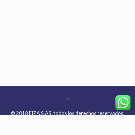
© 2018 FIZA S.AS. todos los derechos reservados.
| Bogotá Teléfono:
+(57) 601 8844300
| E-mail:
info@fiza.co
| Dirección: Autopista Norte Km.