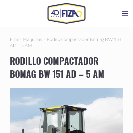
Fiza
>
Maquinas
>
Rodillo compactador Bomag BW 151
AD – 5 AM
RODILLO COMPACTADOR
BOMAG BW 151 AD – 5 AM