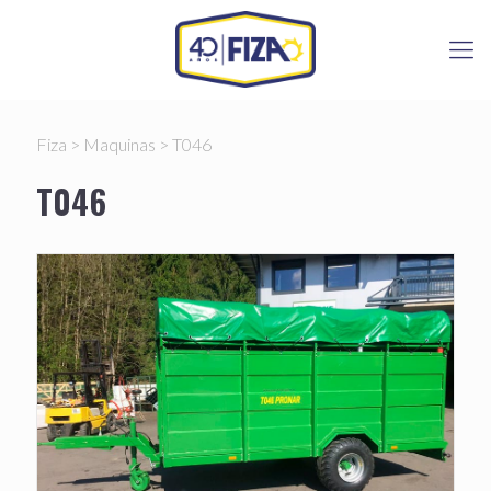
Fiza
>
Maquinas
>
T046
T046