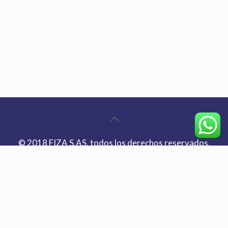
© 2018 FIZA S.AS. todos los derechos reservados.
| Bogotá Teléfono:
+(57) 601 8844300
| E-mail:
info@fiza.co
| Dirección: Autopista Norte Km.
19/20 después del peaje los andes | Medellin Móvil:
+ (57) 313 587 3778
/
313 695 5631
| Dirección:
Carrera 42 No. 27-23 Itagui, Antioquia. | by Adas
agencia digital