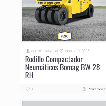
administradoe
at
enero 13, 2025
Rodillo Compactador
Neumáticos Bomag BW 28
RH
0
Read more