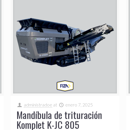
administradoe
at
enero 7, 2025
Mandíbula de trituración
Komplet K-JC 805