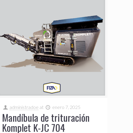
administradoe
at
enero 7, 2025
Mandíbula de trituración
Komplet K-JC 704