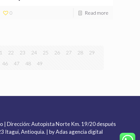
0
Read more
1
22
23
24
25
26
27
28
29
46
47
48
49
co
| Dirección: Autopista Norte Km. 19/20 después
3 Itagui, Antioquia. | by Adas agencia digital