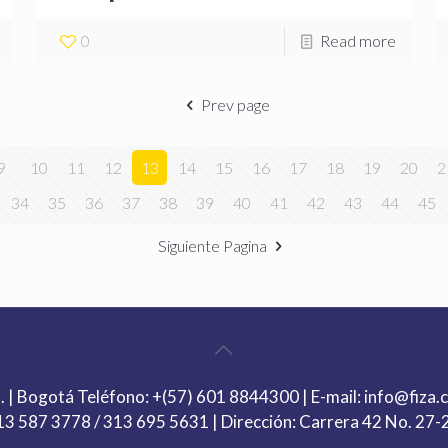
0
Read more
Prev page
9
10
11
12
13
14
15
16
17
18
19
20
2
34
35
36
37
38
39
40
41
42
43
44
45
Siguiente Pagina
. | Bogotá Teléfono:
+(57) 601 8844300
| E-mail:
info@fiza.
313 587 3778
/
313 695 5631
| Dirección: Carrera 42 No. 27-2