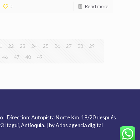
0
Read more
1
22
23
24
25
26
27
28
29
46
47
48
49
co
| Dirección: Autopista Norte Km. 19/20 después
3 Itagui, Antioquia. | by Adas agencia digital