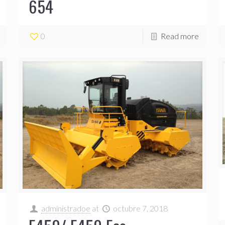
654
0
Read more
administradoe
at
octubre 7, 2018