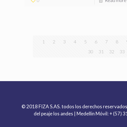
0
Read more
1
2
3
4
5
6
7
8
30
31
32
33
© 2018 FIZA S.AS. todos los derechos reservados
del peaje los andes | Medellin Móvil:
+ (57) 