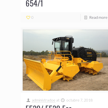
654/1
0
Read more
administradoe
at
octubre 7, 2018