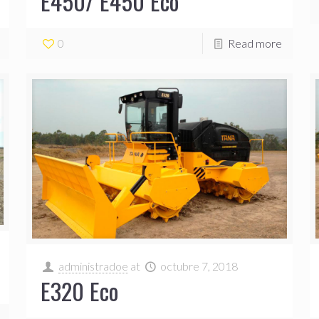
E450/ E450 Eco
0
Read more
administradoe
at
octubre 7, 2018
E320 Eco