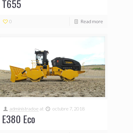
T655
0
Read more
administradoe
at
octubre 7, 2018
E380 Eco