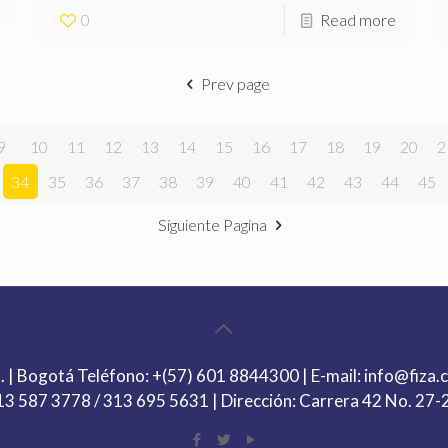
0
Read more
Prev page
9
10
11
12
13
14
15
16
17
18
19
20
2
34
35
36
37
38
39
40
41
42
43
44
45
Siguiente Pagina
. | Bogotá Teléfono:
+(57) 601 8844300
| E-mail:
info@fiza.
313 587 3778
/
313 695 5631
| Dirección: Carrera 42 No. 27-2