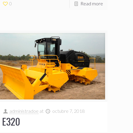
0
Read more
administradoe
at
octubre 7, 2018
E320