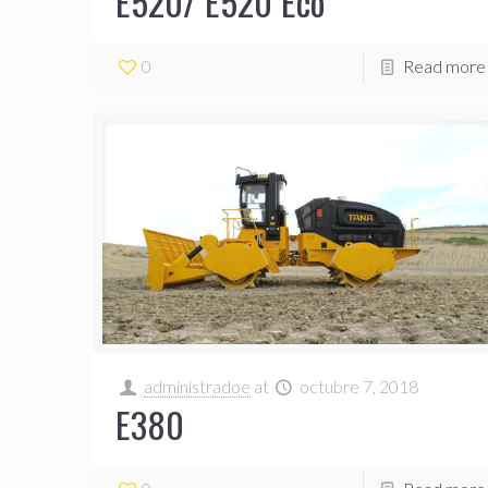
E520/ E520 Eco
0
Read more
administradoe
at
octubre 7, 2018
E380