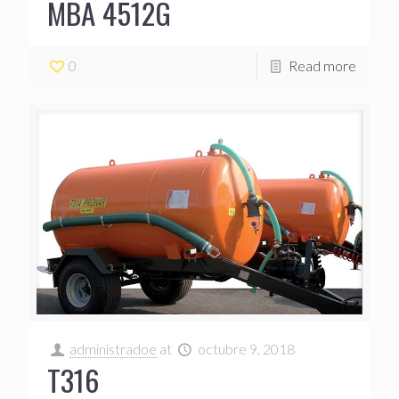
MBA 4512G
0
Read more
administradoe
at
octubre 9, 2018
T316