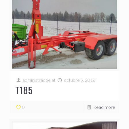
administradoe
at
octubre 9, 2018
T185
0
Read more