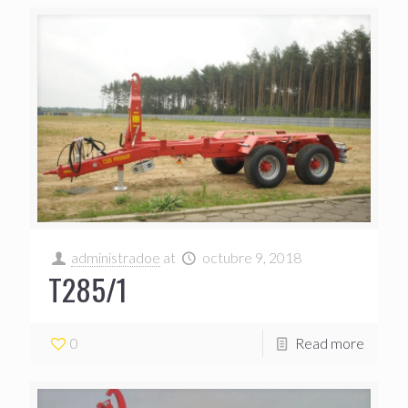
administradoe
at
octubre 9, 2018
T285/1
0
Read more