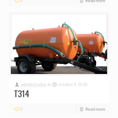
0
Read more
administradoe
at
octubre 9, 2018
T314
0
Read more