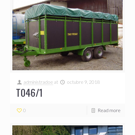
administradoe
at
octubre 9, 2018
T046/1
0
Read more