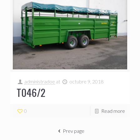
administradoe
at
octubre 9, 2018
T046/2
0
Read more
Prev page